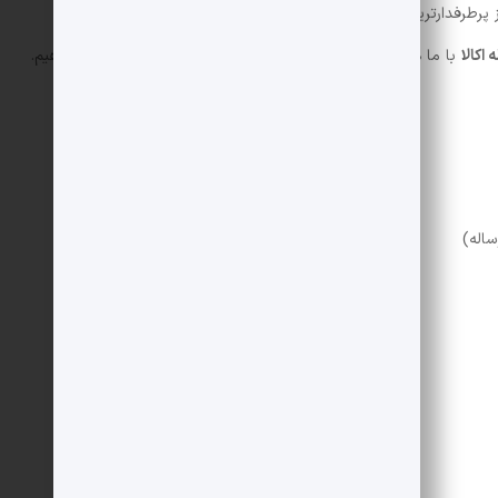
 پرطرفدارترین و
محبوب ترین کباب ها
در فهرست غذاهای ایرانی برای
 اکالا
با ما همراه باشید تا طرز تهیه این کباب مخصوص را توضیح دهیم.
اله)
150 گرم
150 گرم
4 قاشق غذاخوری
2 عدد متوسط ​​یا (2 عدد کیوی متوسط)
2 قاشق غذاخوری
2 قاشق غذاخوری