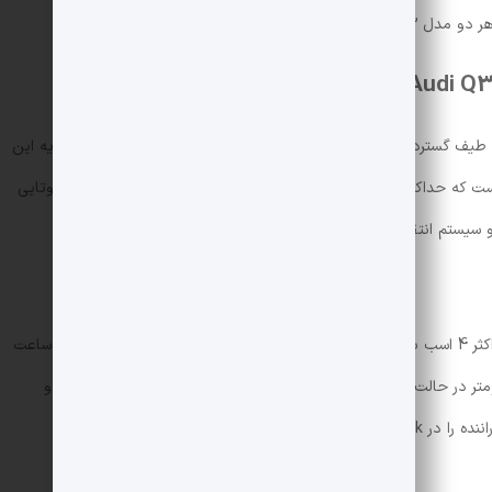
ی را ارائه می دهند.
تاندارد ، Audi Qi -sportback مجهز به طیف گسترده ای از پروانه های بنزینی ، دیزل و هیبریدی است. نوع پایه این
خودرو دارای یک موتور چهار سیلندر 1.2 -Liter TFSI است که حداکثر 4 اسب بخار تولید می کند. انواع بالاتر مجهز به موتور دوتایی
این قدرت حداکثر 4 اسب بخار قدرت را ارائه می دهد. این نوع از باتری 1.5 کیلووات ساعت
 برد و طبق چرخه اروپا WLTP می تواند 2 کیلومتر در حالت الکتریکی کامل حرکت کند. این خودرو با تعلیق استاندارد و
یدا خواهید کرد.