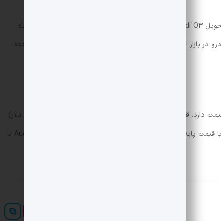
پیش از مرز Audi Q3 در اروپا از مدتها قبل آغاز شد. تحویل Audi Q3 از ماه اکتبر آغاز می شود و Audi Q3 Sportbook در ماه
رو در بازار ایالات متحده ندارد و بعید است که به زودی در ایالات متحده
ارزانترین نوع Audi Q3 با قیمت 1.5 یورو (4.9 دلار) قیمت دارد. قیمت پایه Audi Q3 کمی گران تر است و از 1.2 یورو (1.2 دلار)
شروع می شود. پلاگین Audi Qi -Hybrid -in همچنین با قیمت پایه 4.3 یورو (4.9 دلار) و افزونه هیبرید Audi Q 6 Sportbook با