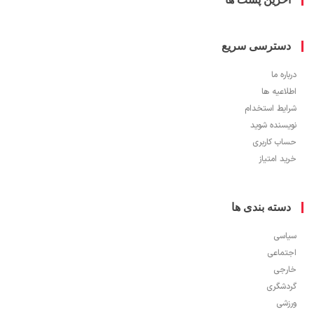
سترسی سریع
ره ما
اعیه ها
یط استخدام
سنده شوید
ب کاربری
 امتیاز
سته بندی ها
سی
ماعی
جی
شگری
شی