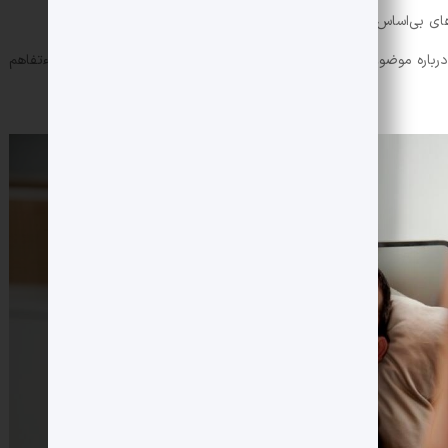
ای بی‌اساس و افکار خیانت غرق شوند.
درباره موضوعات مختلف و پایبندنبودن به هیچ حدومرزی منجر به سوء‌تفاهم