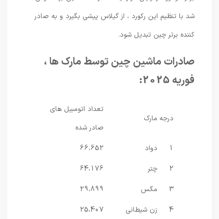
شد با تنظیم این رکورد ، از گیلاس پیشی بگیرد و به صادر
کننده برتر چین تبدیل شود.
صادرات ماشین چین توسط مارک ها ،
فوریه 2025:
تعداد اتومبیل های
درجه
مارک
صادر شده
1
دواد
66،652
2
چتر
64،176
3
مگس
29،899
4
زن شیطانی
25،407