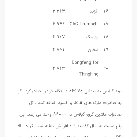
16
اگزید
3،313
2،949
GAC Trumpchi
17
18
ویلینگ
2،907
19
مخزن
2،841
Dongfeng for
2،813
20
Thinghing
برند گیلاس به تنهایی 64176 دستگاه خودرو صادر کرد. اگر
به صادرات مارک های Jour و اکسید اضافه کنیم ، کل
صادرات ماشین گروه گیلاس به 86000 واحد می رسد. این
رقم نسبت به سال گذشته 9 ٪ افزایش یافته است. گروه BI -