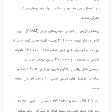
خودروساز چینی به عنوان صادرات برتر خودروهای چینی
معرفی شدند.
براساس گزارشی از انجمن خودروهای چینی (CAAM) ، این
کشور در ماه فوریه 441،000 وسیله نقلیه صادر کرده است. از
بین تمام اتومبیل های چینی صادر شده ، 131،000 افزونه
ترکیبی یا هیبریدی و 310،000 بنزین بودند. صادرات
اتومبیل های برقی و پلاگین هیبریدی چینی 60.5 درصد و
صادرات اتومبیل های بنزینی چینی 4.9 درصد افزایش یافته
است.
برند Wi -DD با صادرات 66،652 اتومبیل در فوریه 2025 ،
برتر خودروساز چینی در زمینه صادرات شد. این برند موفق