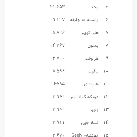
5
وجد
21،653
6
وابسته به جلیقه
19،637
7
هلی کوپتر
15،836
8
باسون
14،367
9
هر وقت
12،700
10
یاقوت
8،596
11
هیوندای
4585
12
دونگفنگ ائولوس
3،949
13
ولوو
3،949
14
تسلا چین
3،911
15
کهکشان Geely
3،670