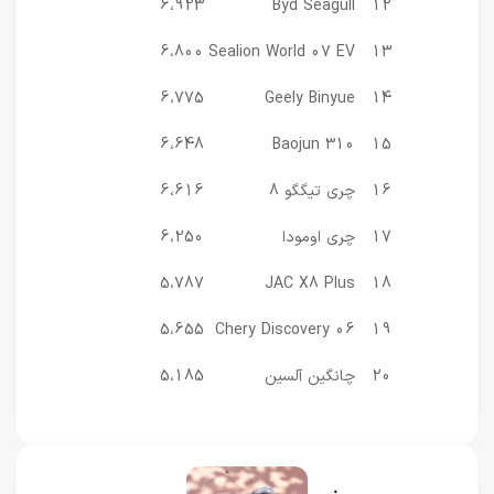
6،923
Byd Seagull
12
6،800
Sealion World 07 EV
13
6،775
Geely Binyue
14
6،648
Baojun 310
15
16
چری تیگگو 8
6،616
17
چری اومودا
6،250
5،787
JAC X8 Plus
18
5،655
Chery Discovery 06
19
20
چانگین آلسین
5،185