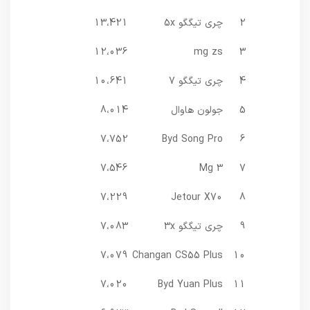
2
چری تیگگو 5x
13،421
12،036
mg zs
3
4
چری تیگگو 7
10،641
5
جولون هاوال
8،014
7،752
Byd Song Pro
6
7،546
Mg 3
7
7،229
Jetour X70
8
9
چری تیگگو 3x
7،083
7،079
Changan CS55 Plus
10
7،020
Byd Yuan Plus
11