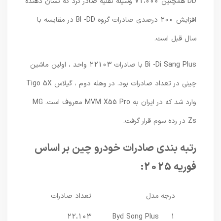
DD همچنین 71،000 وسیله نقلیه صادر کرد که نشان دهنده
افزایش 200 درصدی صادرات گروه BI -DD در مقایسه با
سال قبل است.
Bi -Di Sang Plus با صادرات 22103 واحد ، اولین ماشین
چینی در تعداد صادرات بود. در وهله دوم ، گیلاس Tigo 5X
وارد شد که در ایران به MVM X55 Pro معروف است. MG
Zs در رده سوم قرار گرفت.
رتبه بندی صادرات خودرو چین بر اساس
فوریه 2025:
درجه
مدل
تعداد صادرات
22،103
Byd Song Plus
1