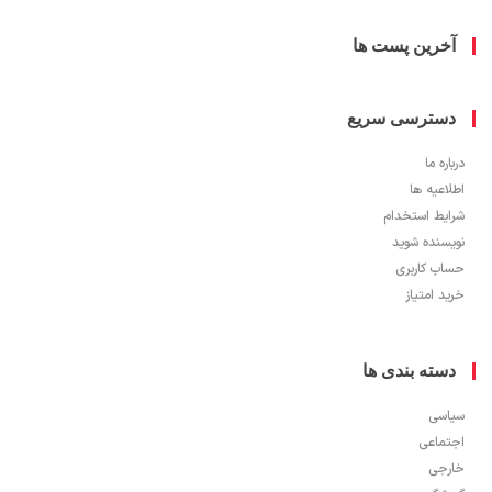
خرین پست ها
سترسی سریع
ره ما
اعیه ها
یط استخدام
سنده شوید
ب کاربری
 امتیاز
سته بندی ها
سی
ماعی
جی