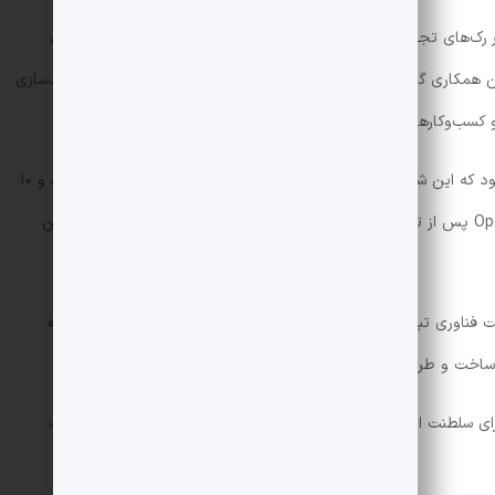
شرکت برودکام قرار است از نیمه دوم سال ۲۰۲۶ استقرار رک‌های تجهیزات را آغاز کند و این همکاری تا پایان سال ۲۰۲۹ تکمیل
لتمن»، مدیرعامل OpenAI، گفت: «این همکاری گامی حیاتی در مسیر ایجاد زیرساخت‌هایی است که برای آزادسازی
کسب‌وکارها لازم است.»
خبر همکاری OpenAI با برودکام پس از آن اعلام می‌شود که این شرکت هوش مصنوعی از امضای توافقی ۶ گیگاواتی با AMD و ۱۰
گیگاواتی با انویدیا خبر داد. توافق‌نامه‌های جدید OpenAI پس از تغییر توافق انحصاری این شرکت با مایکروسافت برای تأمین
ت فناوری تبدیل شده و غول‌های این حوزه با هدف کاهش وابستگی به
غ ساخت و طراحی تراشه‌های اختصاصی خود می‌روند.
رای سلطنت انویدیا بر بازار تراشه‌های هوش مصنوعی باشند و این شرکت