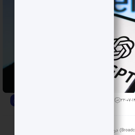
0 دیدگاه
شرکت OpenAI اعلام کرده که با همکاری برودکام (Broadcom) درحال توسعه تراشه‌های اختصاصی خود برای تأمین توان