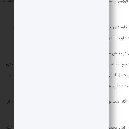
همچنین مزایای دیگری مانند بوروکراسی کمتر، همکاری قوی‌تر و امکان کار روی پروژه‌های بزرگ‌تر از جمله مواردی هستند که OpenAI
البته این علاقه ظاهراً یک‌طرفه نبوده است، زیرا برخی از کارمندان اپل خودشان به OpenAI مراجعه کرده‌اند و شرایط کار در این
دارند تا دوباره با جانی آیو، طراح سابق افسانه‌ای اپل، همکاری کنند.
 اپل در بخش سخت‌افزار بسیار موفق بوده. «تانگ تان»، رئیس طراحی
محصولات اپل، همراه با جانی آیو به سازنده ChatGPT پیوسته است. تانگ به مدت حدود ۲۵ سال در اپل کار کرده و نقش کلیدی
در توسعه محصولاتی مانند آیفون داشته است. «کوروش دنیل ایرانی» (Cyrus Daniel Irani)، مدیر طراحی رابط کاربری در اپل، و
ند که به OpenAI پیوسته‌اند.
گزارش شده که اپل از جذب مهندسانش توسط OpenAI آگاه است و حتی نشست سالانه خود در چین را لغو کرده تا کارکنانش را از
هندسان اپل محدود نکرده و حتی به سراغ شرکای زنجیره تأمین اپل در چین رفته