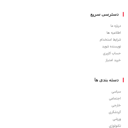
سترسی سریع
ره ما
اعیه ها
یط استخدام
سنده شوید
ب کاربری
 امتیاز
سته بندی ها
سی
ماعی
جی
شگری
شی
ولوژی