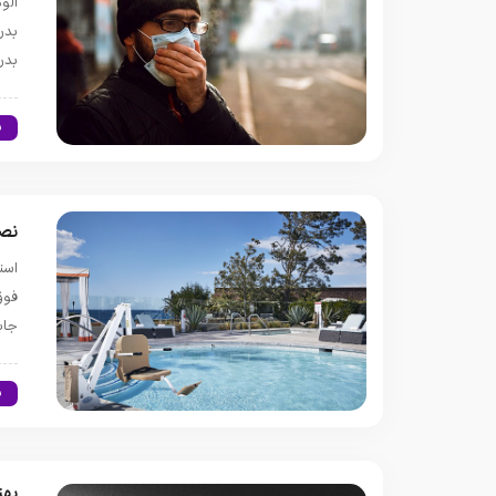
آلو
بدن
بدن
س
نصب
است
فوق
جاب
س
بهت