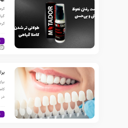
کرم
گیا
کرخ
س
برا
برا
کام
در 
س