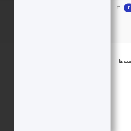
2
3
4
…
6
بعدی »
ست ها
دسترسی سریع
درباره ما
اطلاعیه ها
شرایط استخدام
نویسنده شوید
حساب کاربری
خرید امتیاز