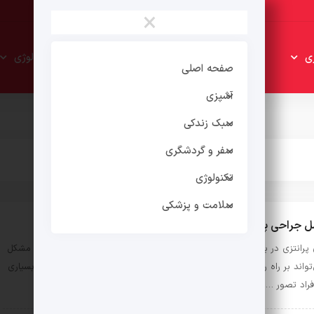
×
سبک
سفر و
ی
تکنولوژی
زندکی
گردشگری
صفحه اصلی
آشپزی
سبک زندکی
سفر و گردشگری
تکنولوژی
سلامت و پزشکی
 جراحی پای پرانتزی در بزرگسالی: آیا ارزش انجام دارد؟
 پرانتزی در بزرگسالی می‌تواند چیزی فراتر از یک مسئله ظاهری باشد؛ این مشکل
تواند بر راه رفتن، تعادل و حتی سلامت مفاصل زانو و لگن تأثیر بگذارد. بسیاری
افراد تصور …