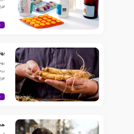
افر
س
به
بهت
پرط
افز
س
همه