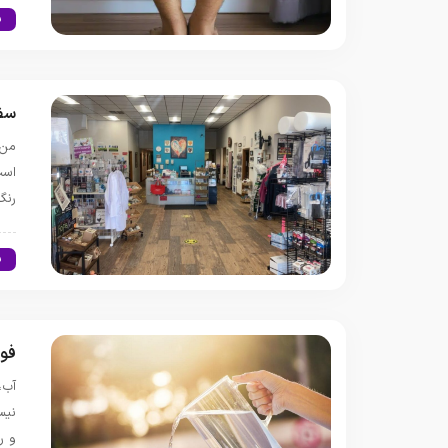
س
سفر
من 
است
رنگ
س
فوا
آب،
نیس
و ر