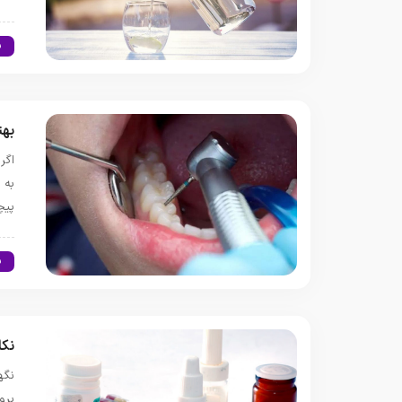
س
بهت
اگر
به 
پیچ
س
نکا
نگه
برو